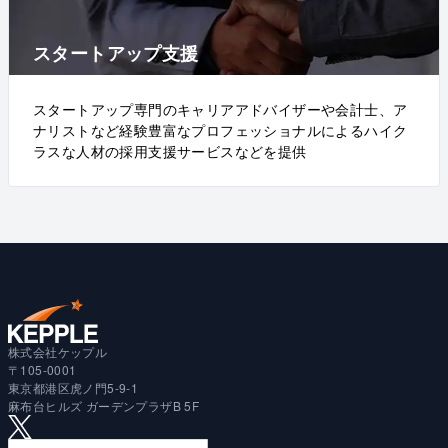
スタートアップ支援
スタートアップ専門のキャリアアドバイザーや会計士、ア
ナリストなど経験豊富なプロフェッショナルによるハイク
ラスな人材の採用支援サービスなどを提供
株式会社ケップル
〒105-0001
東京都港区虎ノ門5-9-1
麻布台ヒルズ ガーデンプラザB 5F