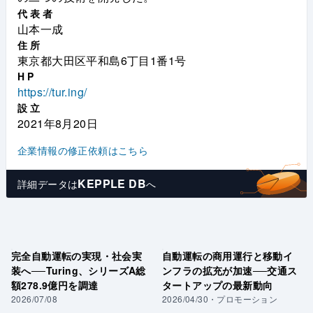
代表者
山本一成
住所
東京都大田区平和島6丁目1番1号
HP
https://tur.ing/
設立
2021年8月20日
企業情報の修正依頼はこちら
KEPPLE DB
詳細データは
へ
完全自動運転の実現・社会実
自動運転の商用運行と移動イ
装へ──Turing、シリーズA総
ンフラの拡充が加速──交通ス
額278.9億円を調達
タートアップの最新動向
2026/07/08
2026/04/30
・
プロモーション