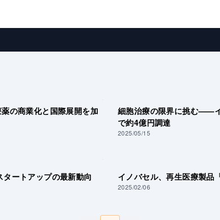
療薬の商業化と国際展開を加
細胞治療の限界に挑む——
で約4億円調達
2025/05/15
スタートアップの最新動向
イノバセル、再生医療製品「I
2025/02/06