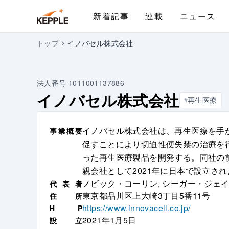
新着記事
連載
ニュース
トップ
イノバセル株式会社
法人番号
1011001137886
イノバセル株式会社
再生医療
#
イノバセル株式会社は、再生医療を手
事
業
概
要
促すことにより切迫性便失禁の治療を行う
った再生医療製品を開発する。同社の
親会社として2021年に日本で設立され
ノビック・コーリン, シーガー・ジェ
代
表
者
東京都品川区上大崎3丁目5番11号
住
所
https://www.innovacell.co.jp/
H
P
2021年1月5日
設
立