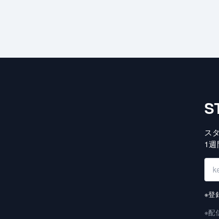
S
ス
1
※登
※配