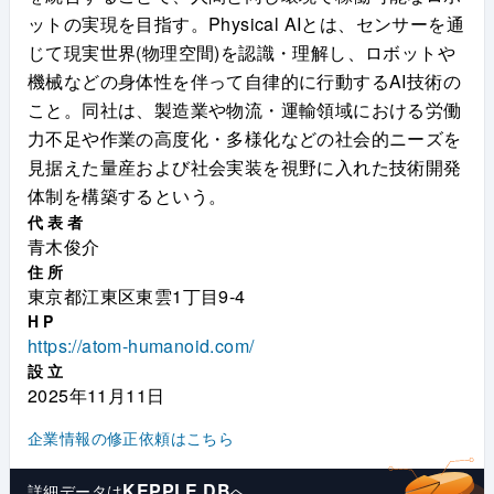
ットの実現を目指す。Physical AIとは、センサーを通
じて現実世界(物理空間)を認識・理解し、ロボットや
機械などの身体性を伴って自律的に行動するAI技術の
こと。同社は、製造業や物流・運輸領域における労働
力不足や作業の高度化・多様化などの社会的ニーズを
見据えた量産および社会実装を視野に入れた技術開発
体制を構築するという。
代表者
青木俊介
住所
東京都江東区東雲1丁目9-4
HP
https://atom-humanoid.com/
設立
2025年11月11日
企業情報の修正依頼はこちら
KEPPLE DB
詳細データは
へ