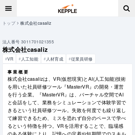
トップ
株式会社casaliz
法人番号
3011701021355
株式会社casaliz
VR
人工知能
人材育成
従業員研修
#
#
#
#
事業概要
株式会社casalizは、VR(仮想現実)とAI(人工知能)技術
を用いた社員研修ツール『MasterVR』の開発・運営
を行う企業。『MasterVR』は、バーチャル空間でAI
と会話をして、業務をシミュレーションで体験学習で
きるという社員研修ツール。失敗を何度でも繰り返し
て練習できるため、ミスを恐れず自分のペースで学べ
るという特徴を持つ。VRを活用することで、臨場感
のある体験により、記憶への定着や短期間でのスキル