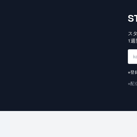
S
ス
1
※登
※配