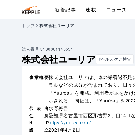
新着記事
連載
ニュース
トップ
株式会社ユーリア
法人番号
3180001145591
株式会社ユーリア
ヘルスケア検査
#
株式会社ユーリアは、体の栄養過不足に
事
業
概
要
ラルなどの成分が含まれており、日々
『Yuurea』を開発。利用者が尿を
示される。 同社は、『Yuurea』を
水野将吾
代
表
者
愛知県名古屋市西区那古野2丁目14-1
住
所
https://yuurea.com/
H
P
2021年4月2日
設
立