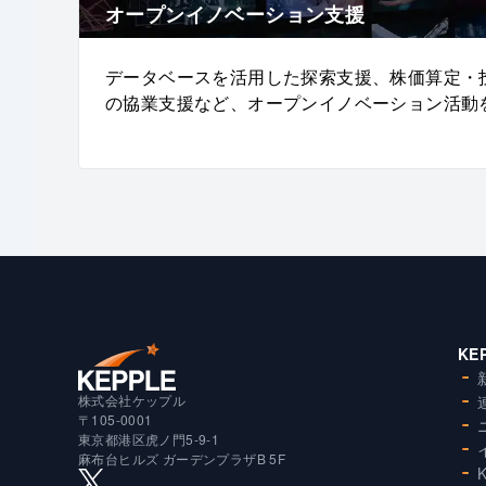
オープンイノベーション支援
データベースを活用した探索支援、株価算定・
の協業支援など、オープンイノベーション活動
KE
株式会社ケップル
〒105-0001
東京都港区虎ノ門5-9-1
麻布台ヒルズ ガーデンプラザB 5F