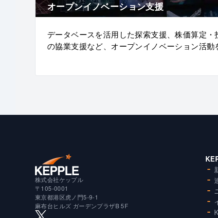
オープンイノベーション支援
データベースを活用した探索支援、株価算定・
の協業支援など、オープンイノベーション活動
KE
株式会社ケップル
〒105-0001
東京都港区虎ノ門5-9-1
麻布台ヒルズ ガーデンプラザB 5F