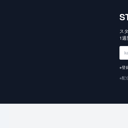
S
ス
1
※登
※配