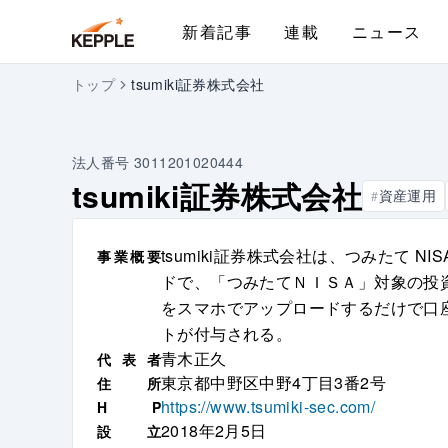
新着記事
連載
ニュース
トップ
tsumiki証券株式会社
法人番号
3011201020444
tsumiki証券株式会社
資産運用
#
tsumiki証券株式会社は、つみたて
事
業
概
要
ドで、「つみたてＮＩＳＡ」対象の投
をスマホでアップロードするだけで口
トが付与される。
青木正久
代
表
者
東京都中野区中野4丁目3番2号
住
所
https://www.tsumiki-sec.com/
H
P
2018年2月5日
設
立