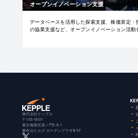
オープンイノベーション支援
データベースを活用した探索支援、株価算定・
の協業支援など、オープンイノベーション活動
KE
株式会社ケップル
〒105-0001
東京都港区虎ノ門5-9-1
麻布台ヒルズ ガーデンプラザB 5F