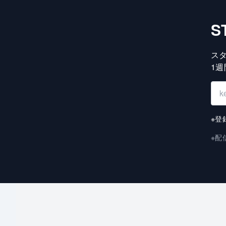
S
ス
1
※登
※配