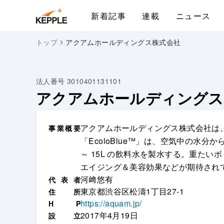
新着記事
連載
ニュース
トップ
アクアムホールディングス株式会社
法人番号
3010401131101
アクアムホールディングス
アクアムホールディングス株式会社は、
事
業
概
要
「EcoloBlue™」は、空気中の水
～ 15L の飲料水を製水する。重た
エイジング＆美容効果などが期待され
河﨑悠有
代
表
者
東京都渋谷区松濤1丁目27-1
住
所
https://aquam.jp/
H
P
2017年4月19日
設
立