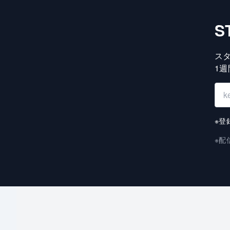
S
ス
1
※登
※配