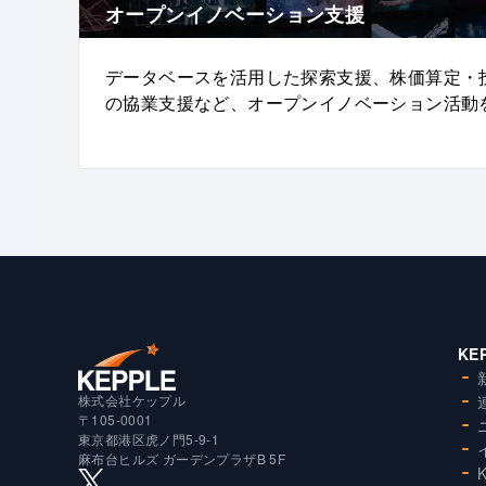
オープンイノベーション支援
データベースを活用した探索支援、株価算定・
の協業支援など、オープンイノベーション活動
KE
株式会社ケップル
〒105-0001
東京都港区虎ノ門5-9-1
麻布台ヒルズ ガーデンプラザB 5F