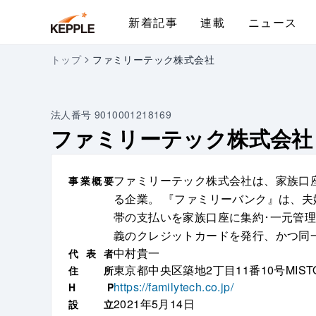
新着記事
連載
ニュース
トップ
ファミリーテック株式会社
法人番号
9010001218169
ファミリーテック株式会社
ファミリーテック株式会社は、家族口
事
業
概
要
る企業。 『ファミリーバンク』は、
帯の支払いを家族口座に集約･一元管
義のクレジットカードを発行、かつ同
中村貴一
代
表
者
東京都中央区築地2丁目11番10号MISTOTs
住
所
https://familytech.co.jp/
H
P
2021年5月14日
設
立