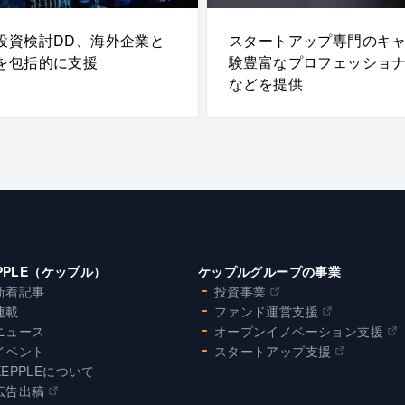
投資検討DD、海外企業と
スタートアップ専門のキ
を包括的に支援
験豊富なプロフェッショ
などを提供
PPLE（ケップル）
ケップルグループの事業
新着記事
投資事業
連載
ファンド運営支援
ニュース
オープンイノベーション支援
イベント
スタートアップ支援
KEPPLEについて
広告出稿