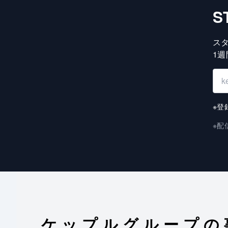
S
ス
1
※登
※配
ケップルグループの