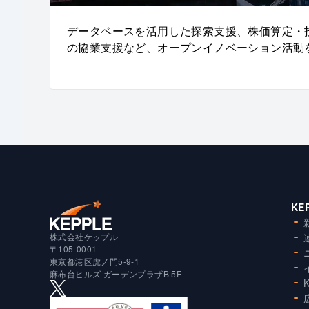
データベースを活用した探索支援、株価算定・
の協業支援など、オープンイノベーション活動
KE
株式会社ケップル
〒105-0001
東京都港区虎ノ門5-9-1
麻布台ヒルズ ガーデンプラザB 5F