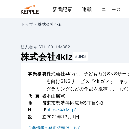
新着記事
連載
ニュース
トップ
株式会社4kiz
法人番号
6011001144382
株式会社4kiz
SNS
#
株式会社4kizは、子ども向けSNS
事
業
概
要
も向けSNSサービス『4kiz(フォー
グラミングなどの作品を投稿し、コメ
本山勝寛
代
表
者
東京都渋谷区広尾5丁目9-3
住
所
https://4kiz.jp/
H
P
2021年12月1日
設
立
企業情報の修正依頼はこちら