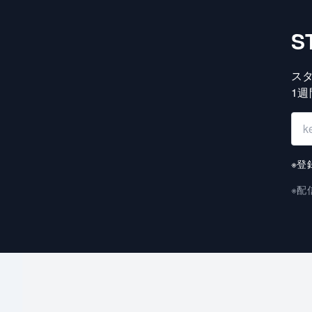
S
ス
1
※登
※配