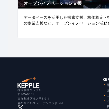
オープンイノベーション支援
データベースを活用した探索支援、株価算定・
の協業支援など、オープンイノベーション活動
KE
株式会社ケップル
〒105-0001
東京都港区虎ノ門5-9-1
麻布台ヒルズ ガーデンプラザB 5F