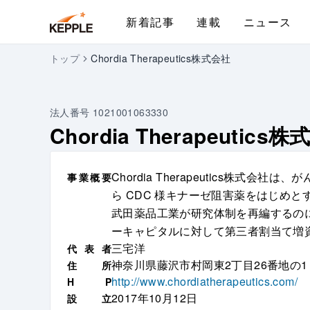
新着記事
連載
ニュース
トップ
Chordia Therapeutics株式会社
法人番号
1021001063330
Chordia Therapeutics
Chordia Therapeutics
事
業
概
要
ら CDC 様キナーゼ阻害薬をはじめ
武田薬品工業が研究体制を再編するの
ーキャピタルに対して第三者割当て増
三宅洋
代
表
者
神奈川県藤沢市村岡東2丁目26番地の1
住
所
http://www.chordiatherapeutics.com/
H
P
2017年10月12日
設
立